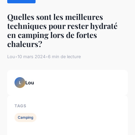
Quelles sont les meilleures
techniques pour rester hydraté
en camping lors de fortes
chaleurs?
Lou
•
10 mars 2024
•
6 min de lecture
Lou
L
TAGS
Camping