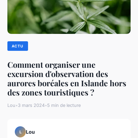
ACTU
Comment organiser une
excursion d'observation des
aurores boréales en Islande hors
des zones touristiques ?
Lou
•
3 mars 2024
•
5 min de lecture
Lou
L